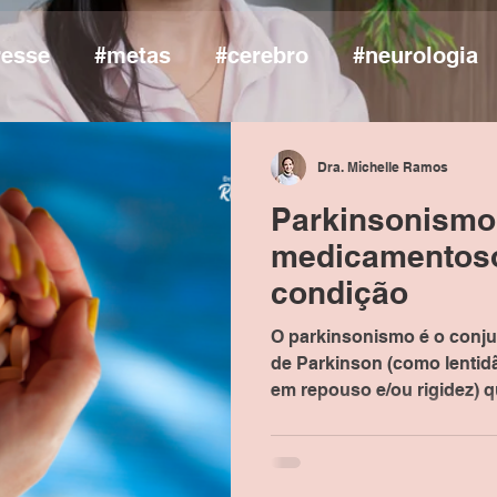
resse
#metas
#cerebro
#neurologia
Dra. Michelle Ramos
Parkinsonismo
medicamentoso
condição
O parkinsonismo é o conj
de Parkinson (como lentid
em repouso e/ou rigidez) q