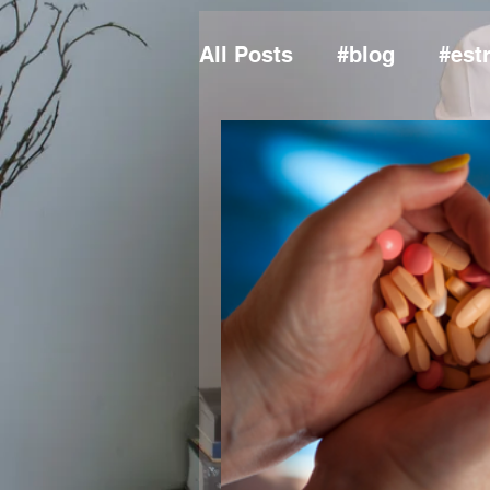
All Posts
#blog
#est
#dramicheleramos