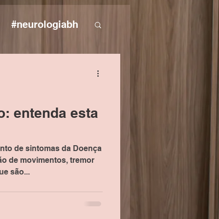
#neurologiabh
: entenda esta
unto de sintomas da Doença
ão de movimentos, tremor
ue são...