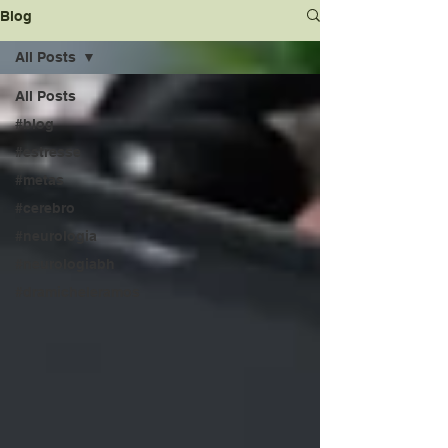
Blog
All Posts
All Posts
#blog
#estresse
#metas
#cerebro
#neurologia
#neurologiabh
#dramicheleramos