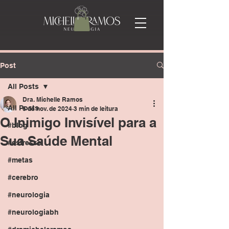
Post
All Posts
Dra. Michelle Ramos
All Posts
6 de nov. de 2024
3 min de leitura
O Inimigo Invisível para a
#blog
Sua Saúde Mental
#estresse
#metas
#cerebro
#neurologia
#neurologiabh