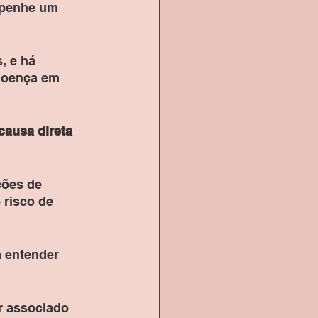
mpenhe um 
, e há 
doença em 
causa direta 
ções de 
risco de 
 entender 
r associado 