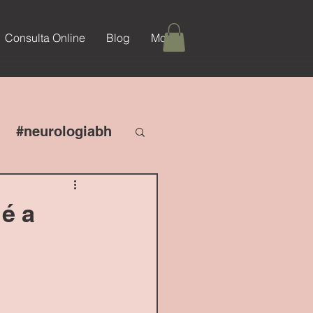
Consulta Online
Blog
More
#neurologiabh
 é a