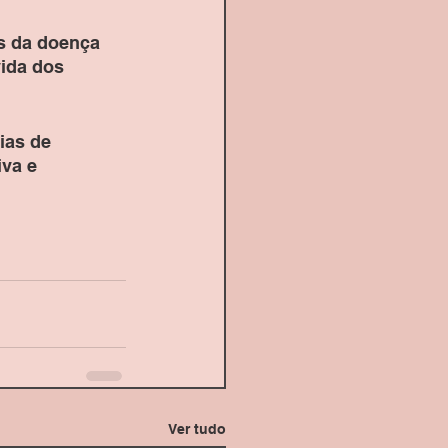
s da doença 
ida dos 
ias de 
va e 
Ver tudo