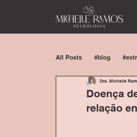
All Posts
#blog
#est
#dramicheleramos
Dra. Michelle Ra
Doença de 
relação en