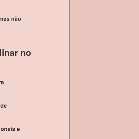
 mas não 
inar no 
m 
úde 
ionais e 