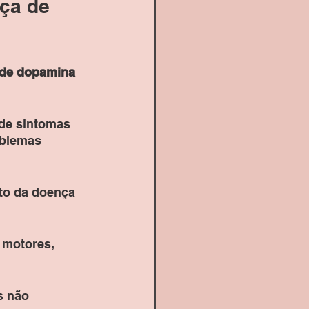
ça de 
 de dopamina 
de sintomas 
oblemas 
to da doença 
 motores, 
s não 