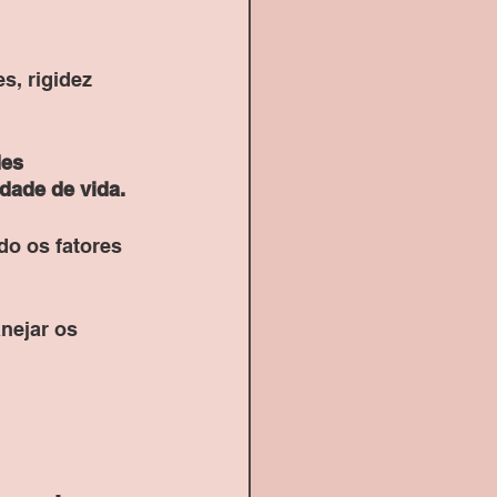
s, rigidez 
es 
dade de vida. 
do os fatores 
nejar os 