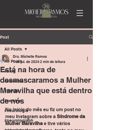
Post
All Posts
Dra. Michelle Ramos
All Posts
1 de jul. de 2024
2 min de leitura
Está na hora de
#blog
desmascaramos a Mulher
#estresse
Maravilha que está dentro
#metas
de nós
#cerebro
No início do mês eu fiz um post no 
#neurologia
meu Instagram sobre a 
Síndrome da 
#neurologiabh
Mulher Maravilha
 e tive vários 