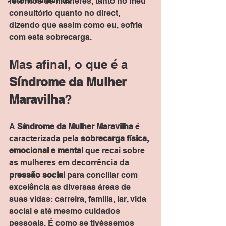
retornos de mulheres, tanto no meu 
#dramicheleramos
consultório quanto no direct, 
dizendo que assim como eu, sofria 
com esta sobrecarga.
Mas afinal, o que é a 
Síndrome da Mulher 
Maravilha
?
A 
Síndrome da Mulher Maravilha
 é 
caracterizada pela 
sobrecarga física, 
emocional e mental
 que recai sobre 
as mulheres em decorrência da 
pressão social
 para conciliar com 
excelência as diversas áreas de 
suas vidas: carreira, família, lar, vida 
social e até mesmo cuidados 
pessoais. É como se tivéssemos 